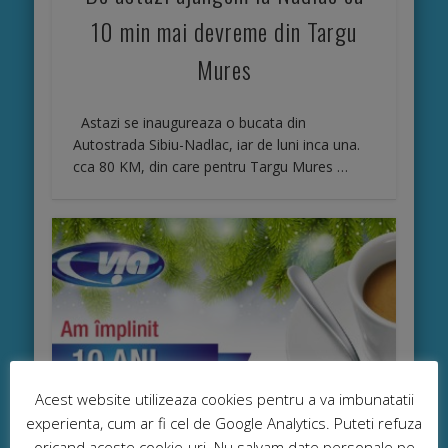
10 min mai devreme din Targu
Mures
Astazi se inaugureaza o bucata din
Autostrada Sibiu-Nadlac, iar de luni inca una.
cca 80 KM, din care pentru Targu Mures …
Acest website utilizeaza cookies pentru a va imbunatatii
experienta, cum ar fi cel de Google Analytics. Puteti refuza
oricand aceste cookie-uri. Nu salvam date personale pe