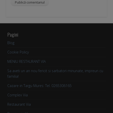
Pagini
Blog
Cookie Policy
MENIU RESTAURANT VIA
Sa aveti un an nou fericit si sarbatori minunate, impreun cu
familia!
Cazare in Targu Mures: Tel. 0265306165
Complex Via
Restaurant Via