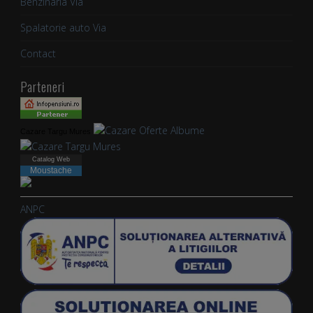
Benzinaria Via
Spalatorie auto Via
Contact
Parteneri
Cazare Targu Mures
Catalog Web
Moustache
webdesign
ANPC