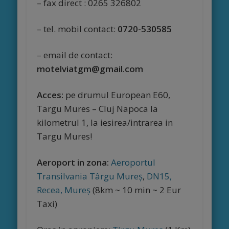
– fax direct : 0265 326802
– tel. mobil contact:
0720-530585
– email de contact:
motelviatgm@gmail.com
Acces:
pe drumul European E60,
Targu Mures – Cluj Napoca la
kilometrul 1, la iesirea/intrarea in
Targu Mures!
Aeroport in zona:
Aeroportul
Transilvania Târgu Mureș
,
DN15,
Recea, Mureș
(8km ~ 10 min ~ 2 Eur
Taxi)