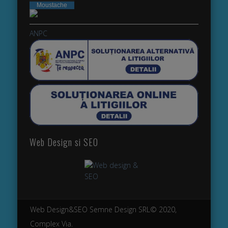
Moustache
webdesign
ANPC
Web Design si SEO
Web Design&SEO Semne Design SRL© 2020,
Complex Via.