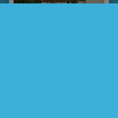
Manastirea Recea – locas al
minuniilor si al regasirii
sufletesti
Despre „Manastirea Recea”: În clipa în care
am intrat pe poarta Mănăstirii Recea şi apoi
pe uşa bisericii, m-am gândit că e …