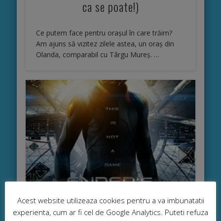
ca se poate!)
Ce putem face pentru orașul în care trăim?
Am ajuns să vizitez zilele astea, un oraș din
Olanda, comparabil cu Târgu Mureș. …
Acest website utilizeaza cookies pentru a va imbunatatii
experienta, cum ar fi cel de Google Analytics. Puteti refuza