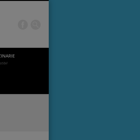
a in Targu
INARIE
tibil
internet