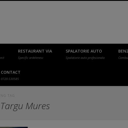
Cazare in Targu Mures, E60 la intrare
u mic dejun inclus!
RESTAURANT VIA
SPALATORIE AUTO
BENZ
rect
Specific ardelenesc
Spalatorie auto profesionala
Combus
Mures, Motel Via cu mic dejun inclus, 
CONTACT
0720-530585
ING TAG
 Targu Mures
wireless