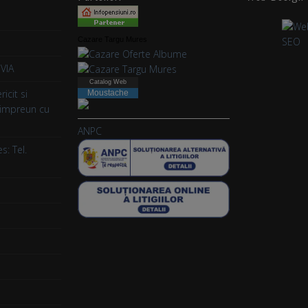
Cazare Targu Mures
VIA
Catalog Web
icit si
Moustache
webdesign
 impreun cu
ANPC
s: Tel.