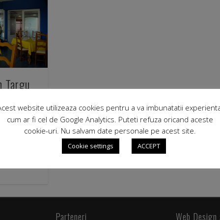
n Targu
 „Via”
Acest website utilizeaza cookies pentru a va imbunatatii experienta
cum ar fi cel de Google Analytics. Puteti refuza oricand aceste
ensiune in
cookie-uri. Nu salvam date personale pe acest site.
sitatile
Cookie settings
ACCEPT
t in lume sunt
amera curata
Parteneri
Web Design 