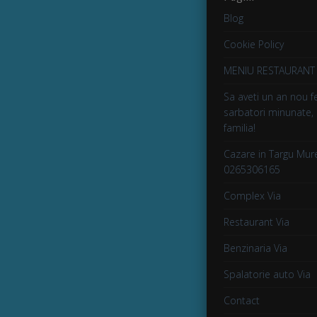
Blog
Cookie Policy
MENIU RESTAURANT 
Sa aveti un an nou fer
sarbatori minunate,
familia!
Cazare in Targu Mure
0265306165
Complex Via
Restaurant Via
Benzinaria Via
Spalatorie auto Via
Contact