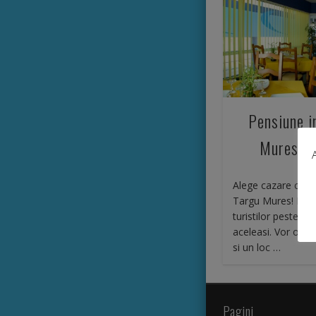
Pensiune i
Mures la
Alege cazare cu p
Targu Mures! Nece
turistilor peste to
aceleasi. Vor o c
si un loc …
Pagini