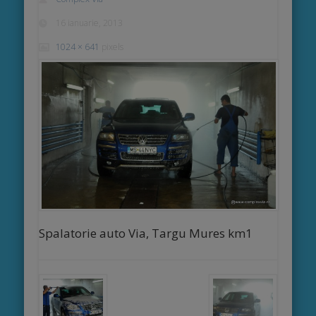
cu mic
16 ianuarie, 2013
dejun
1024 × 641
pixels
inclus,
internet
wireless
Spalatorie auto Via, Targu Mures km1