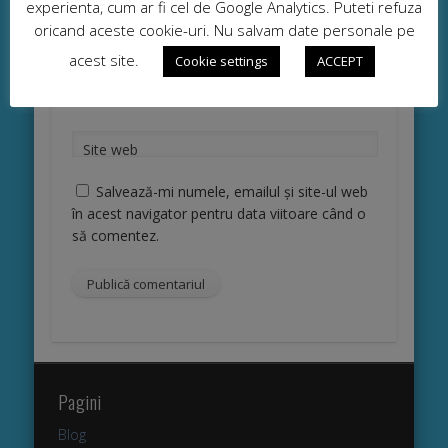
experienta, cum ar fi cel de Google Analytics. Puteti refuza
oricand aceste cookie-uri. Nu salvam date personale pe
*
Nume
acest site.
Cookie settings
ACCEPT
*
Email
Site web
Salvează-mi numele, emailul și site-ul web
în acest navigator pentru data viitoare când o
să comentez.
Pagini
Blog