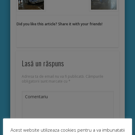
Did you like this article? Share it with your friends!
Lasă un răspuns
Adresa ta de email nu va fi publicată.
Câmpurile
obligatorii sunt marcate cu
*
Comentariu
Acest website utilizeaza cookies pentru a va imbunatatii