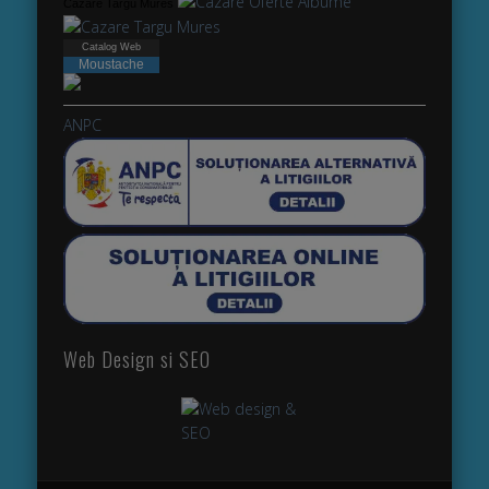
Cazare Targu Mures
Catalog Web
Moustache
webdesign
ANPC
Web Design si SEO