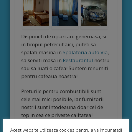
Dispuneti de o parcare generoasa, si
in timpul petrecut aici, puteti sa
spalati masina in
Spalatoria auto Via
,
sa serviti masa in
Restaurantul
nostru
sau sa luati o cafea! Suntem renumiti
pentru cafeaua noastra!
Preturile pentru combustibili sunt
cele mai mici posibile, iar furnizorii
nostrii sunt intodeauna doar cei de
top in cea ce priveste calitatea!
Acest website utilizeaza cookies pentru a va imbunatatii