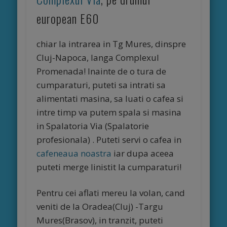
cu mic
european E60
dejun
chiar la intrarea in Tg Mures, dinspre
inclus,
Cluj-Napoca, langa Complexul
Promenada! Inainte de o tura de
internet
cumparaturi, puteti sa intrati sa
alimentati masina, sa luati o cafea si
wireless
intre timp va putem spala si masina
in Spalatoria Via (Spalatorie
profesionala) . Puteti servi o cafea in
cafeneaua noastra
iar dupa aceea
puteti merge linistit la cumparaturi!
Pentru cei aflati mereu la volan, cand
veniti de la Oradea(Cluj) -Targu
Mures(Brasov), in tranzit, puteti