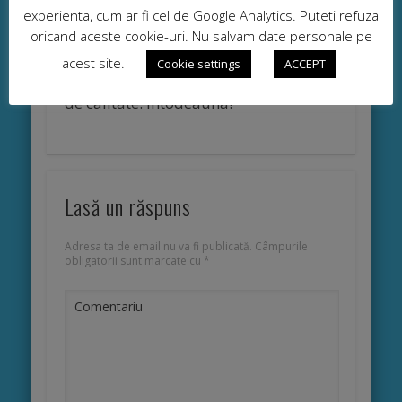
experienta, cum ar fi cel de Google Analytics. Puteti refuza
oricand aceste cookie-uri. Nu salvam date personale pe
acest site.
Cookie settings
ACCEPT
Furnizori Benzinaria Via: carburanti
de calitate. Intodeauna!
Lasă un răspuns
Adresa ta de email nu va fi publicată.
Câmpurile
obligatorii sunt marcate cu
*
Comentariu