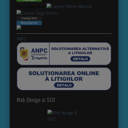
Cazare Targu Mures
Catalog Web
Moustache
webdesign
ANPC
Web Design si SEO