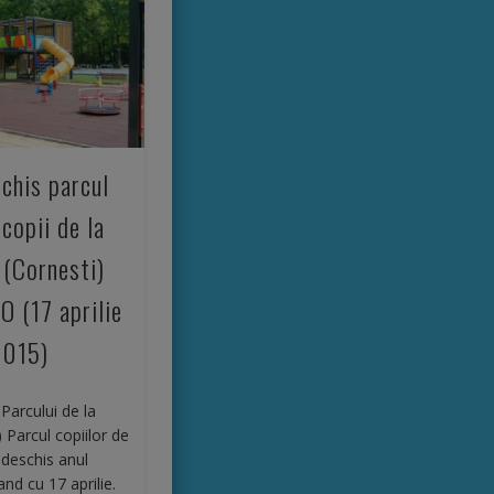
chis parcul
copii de la
 (Cornesti)
O (17 aprilie
2015)
Parcului de la
 Parcul copiilor de
 deschis anul
nd cu 17 aprilie.