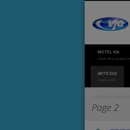
ook
Cazare in Targu Mures c
MOTEL VIA
Cazare de la un preț co
ARTICOLE
Cazare in MS
CURRENTLY BROWS
Page 2