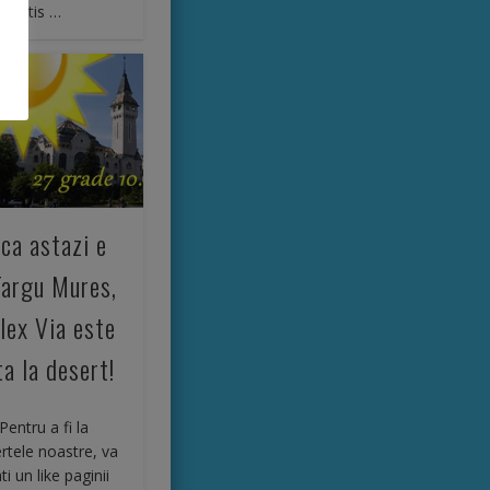
 gratis …
ca astazi e
Targu Mures,
lex Via este
a la desert!
Pentru a fi la
rtele noastre, va
i un like paginii