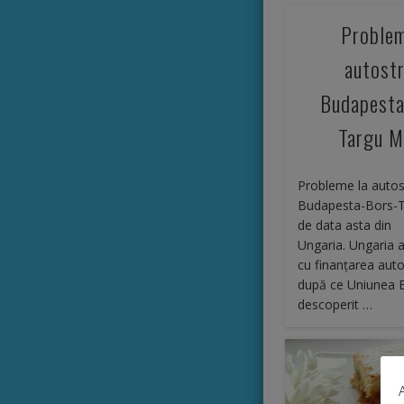
Problem
autost
Budapesta
Targu M
Probleme la auto
Budapesta-Bors-
de data asta din
Ungaria. Ungaria 
cu finanţarea auto
după ce Uniunea 
descoperit …