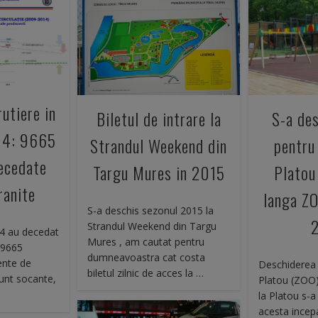
rutiere in
Biletul de intrare la
S-a des
14: 9665
Strandul Weekend din
pentru 
ecedate
Targu Mures in 2015
Platou
ranite
langa ZO
S-a deschis sezonul 2015 la
Strandul Weekend din Targu
14 au decedat
Mures , am cautat pentru
 9665
dumneavoastra cat costa
ente de
Deschiderea 
biletul zilnic de acces la …
 sunt socante,
Platou (ZOO)
la Platou s-a
acesta incepa