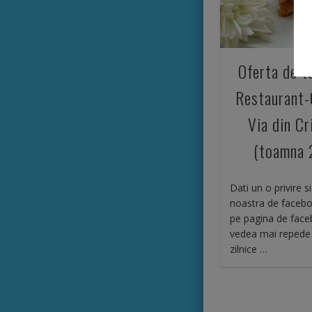
Oferta de t
Restaurant-
Via din Cr
(toamna 
Dati un o privire s
noastra de facebo
pe pagina de face
vedea mai repede 
zilnice …