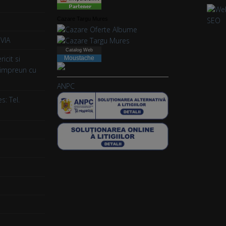
Cazare Targu Mures
VIA
Catalog Web
icit si
Moustache
webdesign
 impreun cu
ANPC
s: Tel.