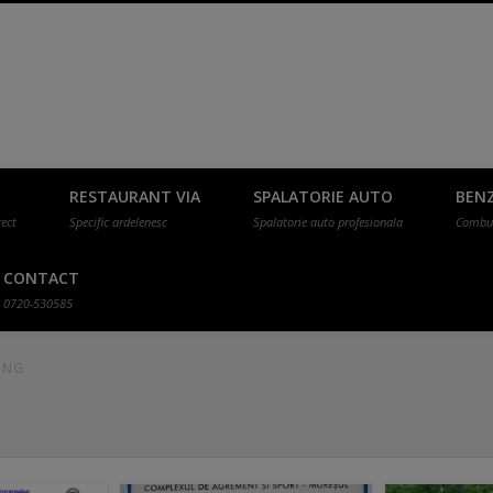
Cazare in Targu Mures, E60 la intrare
u mic dejun inclus!
RESTAURANT VIA
SPALATORIE AUTO
BENZ
rect
Specific ardelenesc
Spalatorie auto profesionala
Combus
Mures, Motel Via cu mic dejun inclus, 
CONTACT
0720-530585
ING
wireless