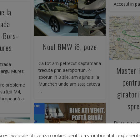
Accesul in p
e la
rada
-Bors-
Noul BMW i8, poze
ures
Ca tot am petrecut saptamana
strada
Master P
trecuta prin aeroporturi, 4
Targu Mures
zboruri in 3 zile, am ajuns si la
pentru
Munchen unde am stat cateva
are probleme
…
giratori
străzii M4,
Europeană a
spre
De ce nu av
Master Plan 
Acest website utilizeaza cookies pentru a va imbunatatii experienta
De ce nu vre